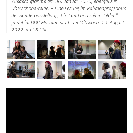
Wiederauffahme am 30. Januar 2020, ebenfalls in
Oberschöneweide. – Eine Lesung im Rahmenprogramm
der Sonderausstellung „Ein Land und seine Helden“
findet im DDR Museum statt: am Mittwoch, 10. August
2022 um 18 Uhr.