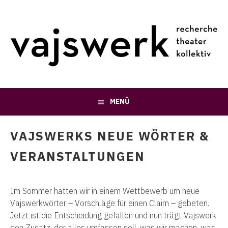
Springe
zum
Inhalt
MENÜ
VAJSWERKS NEUE WÖRTER &
VERANSTALTUNGEN
Im Sommer hatten wir in einem Wettbewerb um neue
Vajswerkwörter – Vorschläge für einen Claim – gebeten.
Jetzt ist die Entscheidung gefallen und nun trägt Vajswerk
den Zusatz, der alles umfassen soll, was wir machen, was