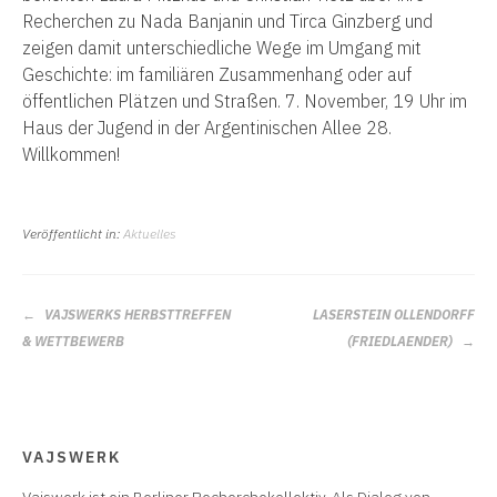
Recherchen zu Nada Banjanin und Tirca Ginzberg und
zeigen damit unterschiedliche Wege im Umgang mit
Geschichte: im familiären Zusammenhang oder auf
öffentlichen Plätzen und Straßen. 7. November, 19 Uhr im
Haus der Jugend in der Argentinischen Allee 28.
Willkommen!
Veröffentlicht in:
Aktuelles
BEITRAGS-
VAJSWERKS HERBSTTREFFEN
LASERSTEIN OLLENDORFF
NAVIGATION
& WETTBEWERB
(FRIEDLAENDER)
VAJSWERK
Vajswerk ist ein Berliner Recherchekollektiv. Als Dialog von