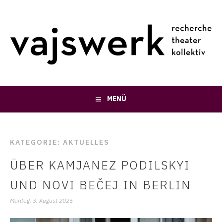
Springe
zum
Inhalt
MENÜ
KATEGORIE:
AKTUELLES
ÜBER KAMJANEZ PODILSKYI
UND NOVI BEČEJ IN BERLIN
Montag, 3. August 2026