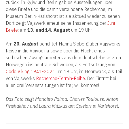
zurück
. In Kyjiw und Berlin gab es Ausstellungen
über
diese Br
ie
fe und die
damit verbundene
Recherche
;
im
Museum Berlin-Kar
l
shorst ist sie aktuell wieder zu sehen
.
Dort zeigt
Vajswerk erneut seine Inszenierung der
Juni-
Briefe
: am
13. und 14. August
um 19 Uhr.
Am
20. August
berichtet Hanna Sjöberg über Vajswerks
Reise in die Voivodina sowie über die Flucht eines
serbischen Zwangsarbeiters
aus dem deutsch-besetzten
Norwegen ins neutrale
Schweden
, als Fortsetzung von
Code Viking 1941-2021
um 19 Uhr, im Hennwack
,
als Teil
von Vajswerks
Recherche-Termin-Reihe
. Der Eintritt
bei
allen drei Veranstaltungen ist frei
; w
illkommen!
Das Foto zeigt Manolito Palma, Charles Toulouse, Anton
Peishakhov und Laura Mitzkus am Spielort in Karlshorst.