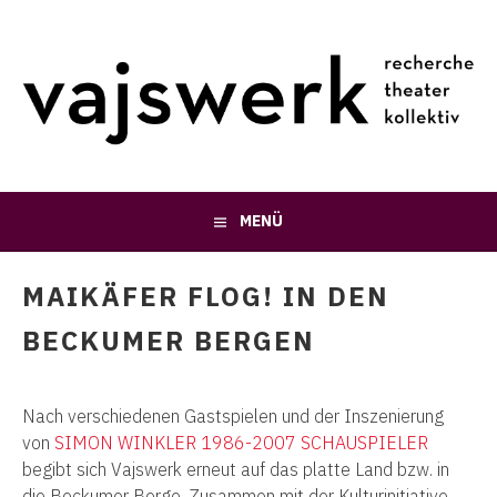
Springe
zum
Inhalt
MENÜ
MAIKÄFER FLOG! IN DEN
BECKUMER BERGEN
Nach verschiedenen Gastspielen und der Inszenierung
von
SIMON WINKLER 1986-2007 SCHAUSPIELER
begibt sich Vajswerk erneut auf das platte Land bzw. in
die Beckumer Berge. Zusammen mit der Kulturinitiative