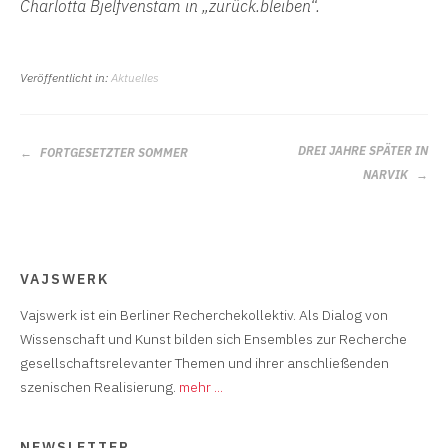
Charlotta Bjelfvenstam in „zurück.bleiben“.
Veröffentlicht in:
Aktuelles
BEITRAGS-
DREI JAHRE SPÄTER IN
FORTGESETZTER SOMMER
NAVIGATION
NARVIK
VAJSWERK
Vajswerk ist ein Berliner Recherchekollektiv. Als Dialog von
Wissenschaft und Kunst bilden sich Ensembles zur Recherche
gesellschaftsrelevanter Themen und ihrer anschließenden
szenischen Realisierung.
mehr ...
NEWSLETTER