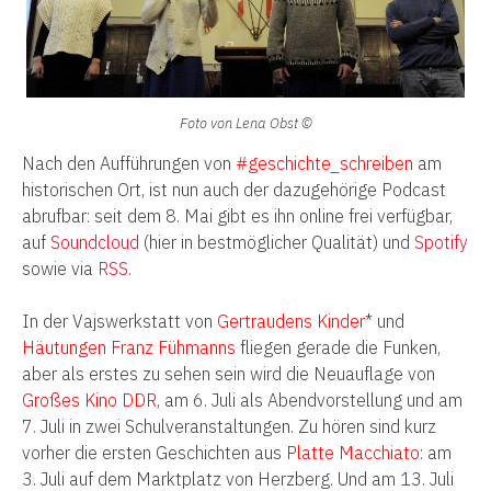
Foto von Lena Obst ©
Nach den Aufführungen von
#geschichte_schreiben
am
historischen Ort, ist nun auch der dazugehörige Podcast
abrufbar: seit dem 8. Mai gibt es ihn online frei verfügbar,
auf
Soundcloud
(hier in bestmöglicher Qualität) und
Spotify
sowie via
RSS
.
In der Vajswerkstatt von
Gertraudens Kinder
* und
Häutungen Franz Fühmanns
fliegen gerade die Funken,
aber als erstes zu sehen sein wird die Neuauflage von
Großes Kino DDR
, am 6. Juli als Abendvorstellung und am
7. Juli in zwei Schulveranstaltungen. Zu hören sind kurz
vorher die ersten Geschichten aus
Platte Macchiato
: am
3. Juli auf dem Marktplatz von Herzberg. Und am 13. Juli