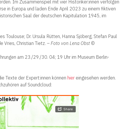
rden. Im Zusammenspiel mit vier Historiker:innen verfolgen
urse in Europa und laden Ende April 2023 zu einem fiktiven
istorischen Saal der deutschen Kapitulation 1945, im
rles Toulouse; Dr. Ursula Rütten, Hanna Sjöberg, Stefan Paul
 Vries, Christian Tietz. –
Foto von Lena Obst
©
führungen am 23./29./30. 04; 19 Uhr im Museum Berlin-
 die Texte der Expert:innen können
hier
eingesehen werden.
chzuhören auf Soundcloud: