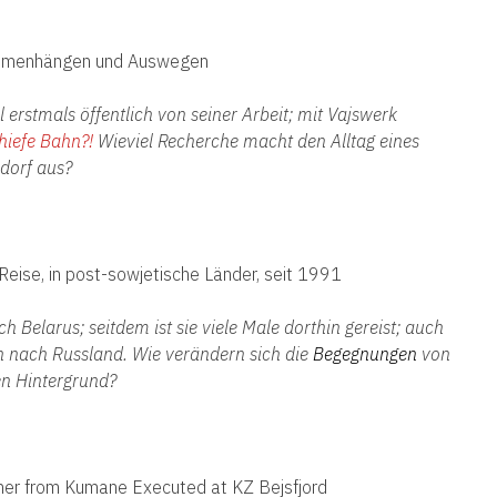
sammenhängen und Auswegen
erstmals öffentlich von seiner Arbeit; mit Vajswerk
hiefe Bahn?!
Wieviel Recherche
macht
den Alltag
eines
ndorf
aus
?
 Reise, in post-sowjetische Länder, seit 1991
elarus; seitdem ist sie viele Male dorthin gereist; auch
 nach Russland. Wie verändern sich die
Begegnungen
von
en Hintergrund?
her from Kumane Executed at KZ Bejsfjord