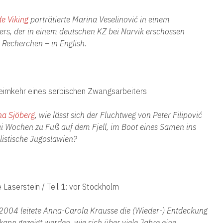
e Viking
porträtierte Marina Veselinović in einem
rs, der in einem deutschen KZ bei Narvik erschossen
 Recherchen – in English.
 Heimkehr eines serbischen Zwangsarbeiters
a Sjöberg
, wie lässt sich der Fluchtweg von Peter Filipović
ei Wochen zu Fuß auf dem Fjell, im Boot eines Samen ins
listische Jugoslawien?
e Laserstein / Teil 1: vor Stockholm
004 leitete Anna-Carola Krausse die (Wieder-) Entdeckung
kann gezeigt werden, wie sich über viele Jahre eine