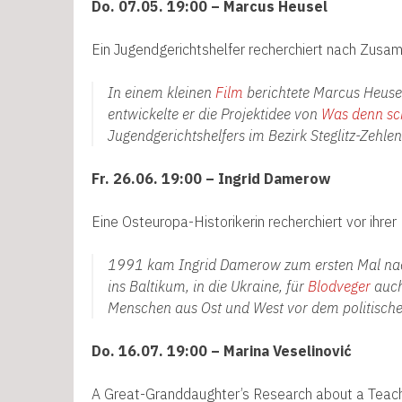
Do. 07.05. 19:00 – Marcus Heusel
Ein Jugendgerichtshelfer recherchiert nach Zu
In einem kleinen
Film
berichtete Marcus Heusel 
entwickelte er die Projektidee von
Was denn sc
Jugendgerichtshelfers
im Bezirk Steglitz-Zehle
Fr. 26.06. 19:00 – Ingrid Damerow
Eine Osteuropa-Historikerin recherchiert vor ihrer
1991 kam Ingrid Damerow zum ersten Mal nach B
ins Baltikum, in die Ukraine, für
Blodveger
auch
Menschen aus Ost und West vor dem politisch
Do. 16.07. 19:00 – Marina Veselinović
A Great-Granddaughter’s Research about a Teac