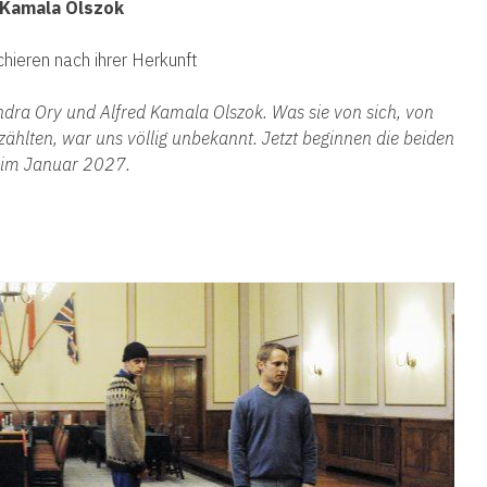
d Kamala Olszok
hieren nach ihrer Herkunft
dra Ory und Alfred Kamala Olszok. Was sie von sich, von
ählten, war uns völlig unbekannt. Jetzt beginnen die beiden
g im Januar 2027.