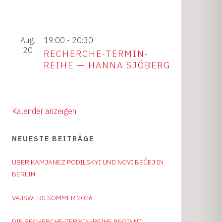
Aug.
19:00
-
20:30
20
RECHERCHE-TERMIN-
REIHE — HANNA SJÖBERG
Kalender anzeigen
NEUESTE BEITRÄGE
ÜBER KAMJANEZ PODILSKYI UND NOVI BEČEJ IN
BERLIN
VAJSWERS SOMMER 2026
DIE RECHERCHE-TERMIN-REIHE BEGINNT