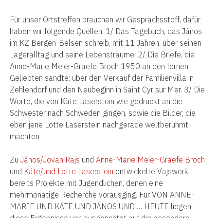
Für unser Ortstreffen brauchen wir Gesprächsstoff, dafür
haben wir folgende Quellen: 1/ Das Tagebuch, das János
im KZ Bergen-Belsen schreib, mit 11 Jahren: über seinen
Lageralltag und seine Lebensträume. 2/ Die Briefe, die
Anne-Marie Meier-Graefe Broch 1950 an den fernen
Geliebten sandte: über den Verkauf der Familienvilla in
Zehlendorf und den Neubeginn in Saint Cyr sur Mer. 3/ Die
Worte, die von Käte Laserstein wie gedruckt an die
Schwester nach Schweden gingen, sowie die Bilder, die
eben jene Lotte Laserstein nachgerade weltberühmt
machten.
Zu
János/Jovan Rajs
und
Anne-Marie Meier-Graefe Broch
und
Käte/und Lotte Laserstein
entwickelte Vajswerk
bereits Projekte mit Jugendlichen, denen eine
mehrmonatige Recherche vorausging. Für VON ANNE-
MARIE UND KÄTE UND JÁNOS UND … HEUTE liegen
diese Ergebnisse vor, ausgerichtet auf die besondere