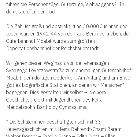
fuhren die Personenzüge, Güterzüge, Viehwaggons? „In
den Osten.“ In den Tod.
Die Zahl ist groß und abstrakt, rund 30.000 Jüdinnen und
Juden wurden 1942-44 von dort aus Berlin vertrieben; der
Güterbahnhof Moabit wurde zum größten
Deportationsbahnhof der Reichshauptstadt.
Wir gehen diesen Weg nach, von der ehemaligen
Synagoge Levetzowstraße zum ehemaligen Güterbahnhof
Moabit, dem dortigen Gedenkort. Am Anfang und am Ende
gibt es biografische Stationen, an denen wir Menschen*
begegnen. Dies gestalten wir selbst – in einem
Geschichtsprojekt mit Jugendlichen des Felix
Mendelssohn-Bartholdy Gymnasiums.
* Die Schüler:innen beschäftigten sich mit 33
Lebensgeschichten: mit Heinz Behrendt/Chaim Baram –
Walter Besser – Familie Brann – Edith Dietz – Ellen