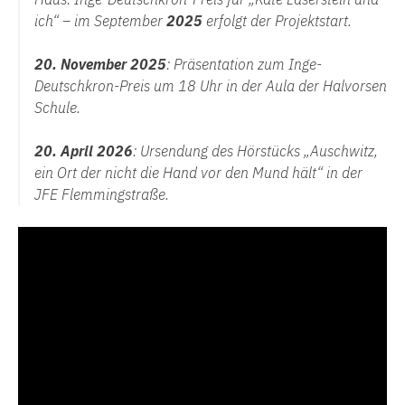
ich“ – im September
2025
erfolgt der Projektstart.
20. November 2025
: Präsentation zum Inge-
Deutschkron-Preis um 18 Uhr in der Aula der Halvorsen
Schule.
20. April 2026
: Ursendung des Hörstücks „Auschwitz,
ein Ort der nicht die Hand vor den Mund hält“ in der
JFE Flemmingstraße.