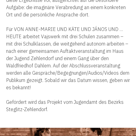
Aufgabe: die imaginäre Verabredung an einem konkreten
Ort und die persönliche Ansprache dort.
Für VON
ANNE-MARIE UND KÄTE UND JÁNOS UND …
HEUTE
arbe
i
tet Vajswe
r
k mit drei Sch
ulen zusammen
–
mit drei Schulklassen
, die weitgehe
n
d autonom arbeiten
–
n
ach einer gemeinsamen Auftaktveranstaltung
im Haus
der Jugend Zehlendorf
und
einem Gang über den
Waldfriedhof Dahle
m
. Auf der Abschlussveranstal
tung
werden alle
Gespräche/Begegnungen/
Audios/Videos dem
Publikum gez
ei
gt. So
bald
wir das D
a
tum wissen, geben wir
es bekannt
!
Gefördert wird das Projekt vom Jugendamt des Bezirks
Steglitz-Zehlendorf.