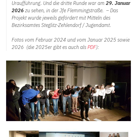
Uraufführung. Und die dritte Runde war am
29. Januar
2026
zu sehen, in der Jfe Flemmingstraße. – Das
Projekt wurde jeweils gefördert mit Mitteln des
Bezirksamtes Steglitz-Zehlendorf / Jugendamt.
Fotos vom Februar 2024 und vom Januar 2025 sowie
2026 (die 2025er gibt es auch als
PDF
):