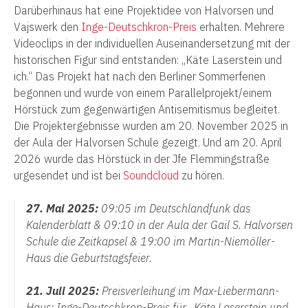
Darüberhinaus hat eine Projektidee von Halvorsen und
Vajswerk den
Inge-Deutschkron-Preis
erhalten. Mehrere
Videoclips in der individuellen Auseinandersetzung mit der
historischen Figur sind entstanden: „Käte Laserstein und
ich.“ Das Projekt hat nach den Berliner Sommerferien
begonnen und wurde von einem Parallelprojekt/einem
Hörstück zum gegenwärtigen Antisemitismus begleitet.
Die Projektergebnisse wurden am 20. November 2025 in
der Aula der Halvorsen Schule gezeigt. Und am 20. April
2026 wurde das Hörstück in der Jfe Flemmingstraße
urgesendet und ist bei
Soundcloud
zu hören.
27. Mai 2025:
09:05 im Deutschlandfunk das
Kalenderblatt &
09:10 in der Aula der Gail S. Halvorsen
Schule die Zeitkapsel & 19:00 im Martin-Niemöller-
Haus die Geburtstagsfeier.
21. Juli 2025:
Preisverleihung im Max-Liebermann-
Haus: Inge-Deutschkron-Preis für „Käte Laserstein und