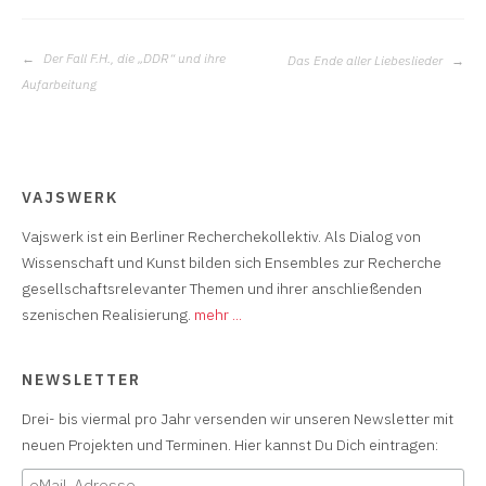
BEITRAGS-
Der Fall F.H., die „DDR“ und ihre
Das Ende aller Liebeslieder
NAVIGATION
Aufarbeitung
VAJSWERK
Vajswerk ist ein Berliner Recherchekollektiv. Als Dialog von
Wissenschaft und Kunst bilden sich Ensembles zur Recherche
gesellschaftsrelevanter Themen und ihrer anschließenden
szenischen Realisierung.
mehr ...
NEWSLETTER
Drei- bis viermal pro Jahr versenden wir unseren Newsletter mit
neuen Projekten und Terminen. Hier kannst Du Dich eintragen: