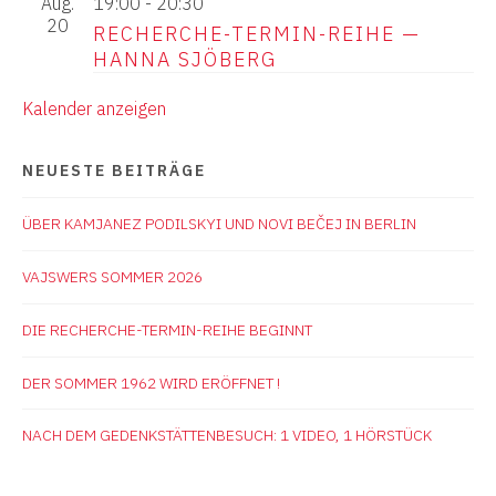
Aug.
19:00
-
20:30
20
RECHERCHE-TERMIN-REIHE —
HANNA SJÖBERG
Kalender anzeigen
NEUESTE BEITRÄGE
ÜBER KAMJANEZ PODILSKYI UND NOVI BEČEJ IN BERLIN
VAJSWERS SOMMER 2026
DIE RECHERCHE-TERMIN-REIHE BEGINNT
DER SOMMER 1962 WIRD ERÖFFNET !
NACH DEM GEDENKSTÄTTENBESUCH: 1 VIDEO, 1 HÖRSTÜCK