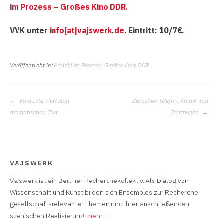
im Prozess – Großes Kino DDR.
VVK unter
info[at]vajswerk.de
. Eintritt: 10/7€.
Veröffentlicht in:
Projekt im Prozess: Großes Kino DDR
BEITRAGS-
Vom Interview zum
Zwischen Telefon, Archiv und
NAVIGATION
dramatischen Text
Zeitzeugen
VAJSWERK
Vajswerk ist ein Berliner Recherchekollektiv. Als Dialog von
Wissenschaft und Kunst bilden sich Ensembles zur Recherche
gesellschaftsrelevanter Themen und ihrer anschließenden
szenischen Realisierung.
mehr ...