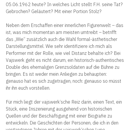
05.06.1962 heute? In welches Licht stellt F.H. seine Tat?
Gebrochen? Geläutert? Mit einer Portion Stolz?
Neben dem Erschaffen einer innerlichen Figurenwelt – das
ist, was mich momentan am meisten umtreibt – betrifft
das „Wie“ zusätzlich auch die Wahl formal-ästhetischer
Darstellungsmittel. Wie sehr identifiziere ich mich als
Performer mit der Rolle, wie viel Distanz behalte ich? Bei
Vajswerk geht es nicht darum, ein historisch-authentisches
Double des ehemaligen Grenzsoldaten auf die Bühne zu
bringen. Es ist weder mein Anliegen zu behaupten:
genauso hat es sich zugetragen, noch: genauso so müsst
ihr ihn euch vorstellen.
Für mich liegt der vajswerk‘sche Reiz darin, einen Text, ein
Stück, eine Inszenierung ausgehend von historischen
Quellen und der Beschäftigung mit einer Biografie zu
entwickeln. Die Geschichten der Personen, die ich in den
vergangenen Jahren mit der vajswerk‘schen Lupe