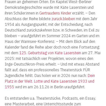
Frauen an geheimen Orten. Ein Kapitel West-Berliner
Demokratiegeschichte wurde mit Käte Laserstein und
ihren Schüler:innen in
Gertraudens Kinder
erzählt. – Den
Abschluss der Reihe bildete
zurück.bleiben
mit dem Jahr
1954 als Ausgangspunkt, mit der Entscheidung, nach
Deutschland zurückzukehren bzw. in Schweden, im Exil zu
bleiben – uraufgeführt im Sommer 2024 im Garten und im
Haus der Wannsee-Konferenz. – Mit dem Blick auf den
Kalender fand die Reihe aber doch noch eine Fortsetzung:
mit dem
125. Geburtstag von Käte Laserstein
am 27. Mai
2025: mit tatsächlich vier Projekten, wovon eines den
Inge-Deutschkron-Preis erhielt. – Und mit etwas Abstand
fällt auf, dass ein professionelles Theaterstück FÜR
Jugendliche fehlt. Das holen wir in 2026 nun nach:
Dein
Platz in der Welt. Lotte und Käte Laserstein 1933 und
1955
wird im am 26.11.26 in Berlin uraufgeführt.
Es entstanden u.a. Theaterstücke, Podcasts, ein Essay,
eine Masterarbeit, eine Unterrichtsstunde zum