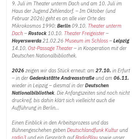
9. Juli im Theater unterm Dach und am 10. Juli im
Haus der Jugend Zehlendorf. – Im Oktober (und
Februar 2026) geht es an alle vier Orte des
Mikrokosmos 1990:
Berlin
09.10.
Theater unterm
Dach
–
Rostock
10.10.
Theater Freigeister
–
Hoyerswerda
21.02.26
Museum im Schloss
–
Leipzig
14.10.
Ost-Passage Theater
– in Kooperation mit der
Deutschen Nationalbibliothek.
2026
zeigen wir das Stück erneut: am
27.10.
in Erfurt
– in der
Gedenkstätte Andreasstraße
und am
06.11.
wieder in Leipzig – diesmal in der
Deutschen
Nationalbibliothek
. Die Anfangszeiten sind noch nicht
druckreif, bis dahin klärt sich vielleicht auch die
Aufführung in Berlin…
Einen Einblick in den Arbeitsprozess und das
Bühnengeschehen geben
Deutschlandfunk Kultur
und
radio3
und ein Gespräch auf
RadioBlau
sowie unser